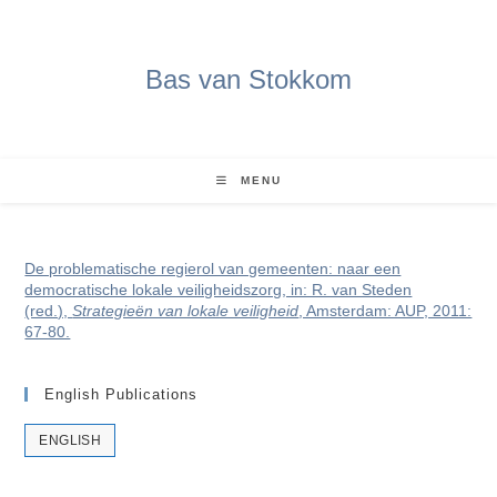
Ga
naar
inhoud
Bas van Stokkom
MENU
De problematische regierol van gemeenten: naar een
democratische lokale veiligheidszorg, in: R. van Steden
(red.),
Strategieën van lokale veiligheid
, Amsterdam: AUP, 2011:
67-80.
English Publications
ENGLISH