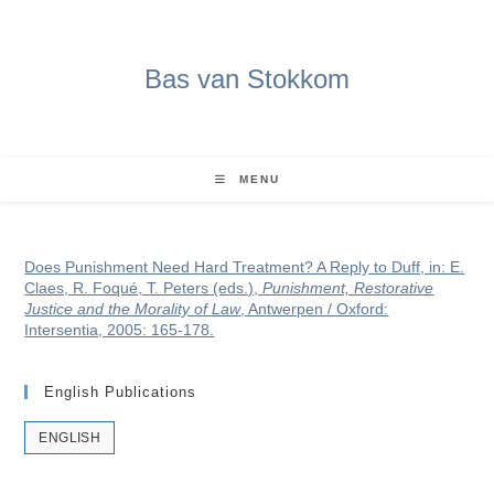
Ga
naar
inhoud
Bas van Stokkom
MENU
Does Punishment Need Hard Treatment? A Reply to Duff, in: E.
Claes, R. Foqué, T. Peters (eds.),
Punishment, Restorative
Justice and the Morality of Law
, Antwerpen / Oxford:
Intersentia, 2005: 165-178.
English Publications
ENGLISH